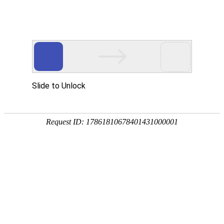
产品中心
公司简介
工程案例
新闻动态
客户留言
联系我们
横轴搅拌炒锅
2021-06-04 16:17:47
联系电话：137-9187-6133
产品详情