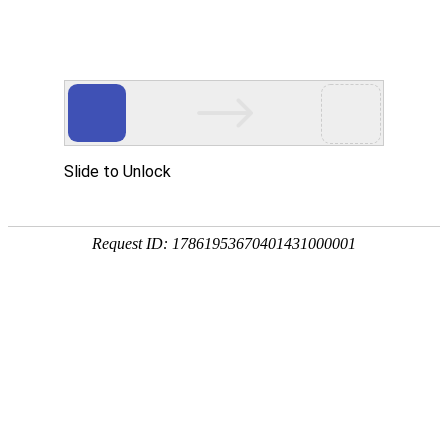
公司简介
产品中心
工程案例
新闻动态
客户留言
联系我们
炒大豆机器 炒黄豆流水线 大型炒豆子设备 山东优德
88机械批发厂家
来源：本站
作者：admin
日期：2021-09-25 15:38:32
大豆的营养非常丰富，大豆含有人体多种氨基酸，炒来的大